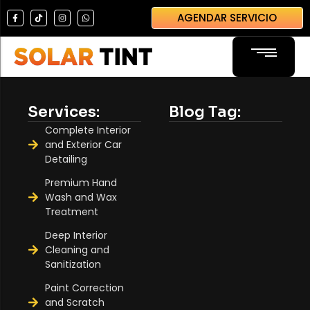
AGENDAR SERVICIO
Services:
Blog Tag:
Complete Interior
and Exterior Car
Detailing
Película Protectora de Parabrisas
Premium Hand
Windows Film – Papel Ahumado
Wash and Wax
Lámina de Seguridad Antirrobos
Treatment
Deep Interior
Cleaning and
Sanitization
Paint Correction
and Scratch